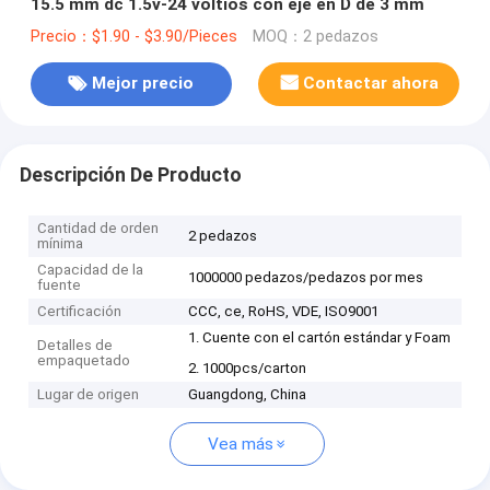
15.5 mm dc 1.5v-24 voltios con eje en D de 3 mm
Precio：$1.90 - $3.90/Pieces
MOQ：2 pedazos
Mejor precio
Contactar ahora
Descripción De Producto
Cantidad de orden
2 pedazos
mínima
Capacidad de la
1000000 pedazos/pedazos por mes
fuente
Certificación
CCC, ce, RoHS, VDE, ISO9001
1. Cuente con el cartón estándar y Foam
Detalles de
empaquetado
2. 1000pcs/carton
Lugar de origen
Guangdong, China
Vea más