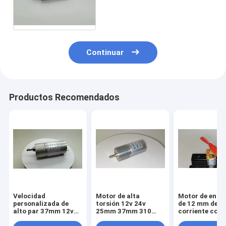
mm dc 1.5v-24 voltios con
eje en D de 3 mm
Continuar
Productos Recomendados
Velocidad
Motor de alta
Motor de engr
personalizada de
torsión 12v 24v
de 12 mm de
alto par 37mm 12v
25mm 37mm 310
corriente cont
24v 60prm 80 rpm
370 motor de
de baja veloci