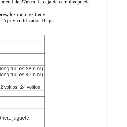
el metal de 37m m, la caja de cambios puede
s, los motores tiene
 12cpr y codificador 16cpr.
a longitud es 38m m)
a longitud es 47m m)
12
, 24
voltios
voltios
rica, juguete,