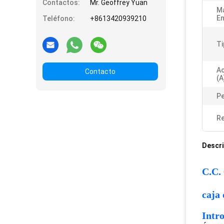
Contactos:
Mr. Geoffrey Yuan
Ma
En
Teléfono:
+8613420939210
Ti
Ac
Contacto
(a
P
Re
Descri
C.C.
caja 
Intr