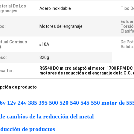
terial De Los
Acero inoxidable
Tipo De
granajes:
Esfuer
po:
Motores del engranaje
Torsió
Clasif
tual Continuo
De Pot
≤10A
):
Salida:
eso:
320g
RS540 DC micro adaptó el motor
,
1700 RPM DC 
saltar:
motores de reducción del engranaje de la C.C. 
pción de producto
 6v 12v 24v 385 395 500 520 540 545 550 motor de 55
de cambios de la reducción del metal
oducción de productos