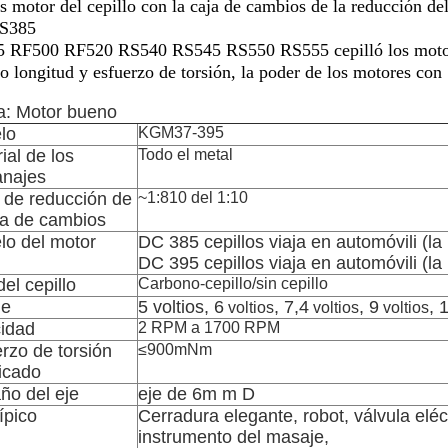
es motor del cepillo con la caja de cambios de la reducción d
RS385
 RF500 RF520 RS540 RS545 RS550 RS555 cepilló los motore
o longitud y esfuerzo de torsión, la poder de los motores con
a: Motor bueno
lo
KGM37-395
ial de los
Todo el metal
anajes
 de reducción de
~1:810 del 1:10
ja de cambios
lo del motor
DC 385 cepillos viaja en automóvili (l
DC 395 cepillos viaja en automóvili (l
del cepillo
Carbono-cepillo/sin cepillo
je
5 voltios, 6
, 7,4
, 9
, 
voltios
voltios
voltios
cidad
2 RPM a 1700 RPM
rzo de torsión
≤900mNm
ficado
ño del eje
eje de 6m m D
ípico
Cerradura elegante, robot, válvula eléct
instrumento del masaje,