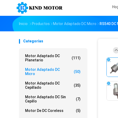
Ho
Inicio
Productos
Motor Adaptado DC Micro
RS540 DC M
Categorías
Motor Adaptado DC
(111)
Planetario
Motor Adaptado DC
(50)
Micro
Motor Adaptado DC
(35)
Cepillado
Motor Adaptado DC Sin
(7)
Cepillo
Motor De DC Coreless
(5)