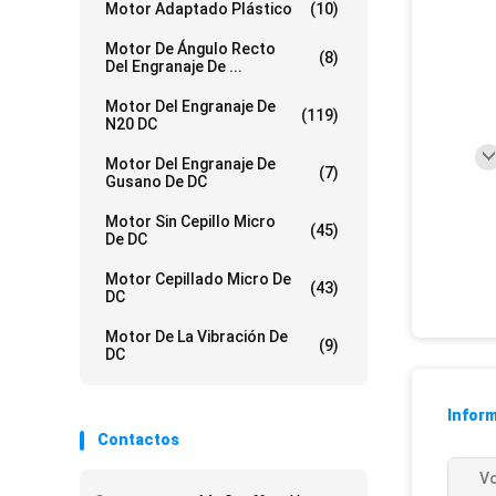
Motor Adaptado Plástico
(10)
Motor De Ángulo Recto
(8)
Del Engranaje De ...
Motor Del Engranaje De
(119)
N20 DC
Motor Del Engranaje De
(7)
Gusano De DC
Motor Sin Cepillo Micro
(45)
De DC
Motor Cepillado Micro De
(43)
DC
Motor De La Vibración De
(9)
DC
Inform
Contactos
Vo