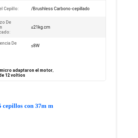
l Cepillo:
/Brushless Carbono-cepillado
zo De
n
≤21kg.cm
icado:
encia De
≤8W
micro adaptaron el motor
,
de 12 voltios
5 cepillos con 37m m