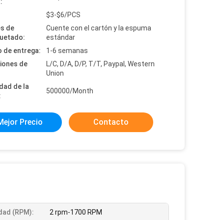
:
:
$3-$6/PCS
es de
Cuente con el cartón y la espuma
uetado:
estándar
 de entrega:
1-6 semanas
iones de
L/C, D/A, D/P, T/T, Paypal, Western
Union
dad de la
500000/Month
:
Mejor Precio
Contacto
dad (RPM):
2 rpm-1700 RPM