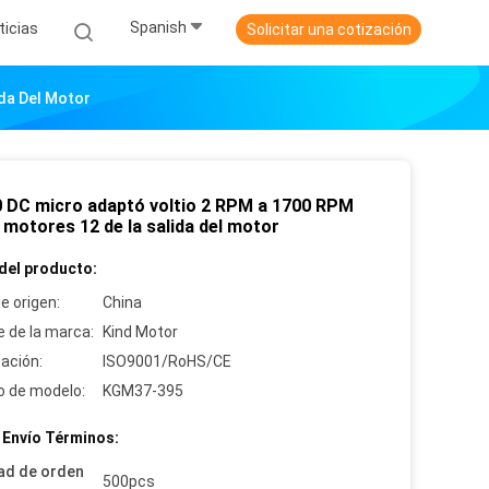
Spanish
ticias
Solicitar una cotización
da Del Motor
 DC micro adaptó voltio 2 RPM a 1700 RPM
 motores 12 de la salida del motor
del producto:
e origen:
China
 de la marca:
Kind Motor
cación:
ISO9001/RoHS/CE
 de modelo:
KGM37-395
 Envío Términos:
ad de orden
500pcs