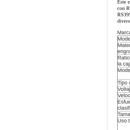
Éste 
con 
RS395
divers
Marc
Mode
Mater
engr
Ratio
la ca
Mode
Tipo 
Volta
Velo
Esfue
clasi
Tama
Uso t