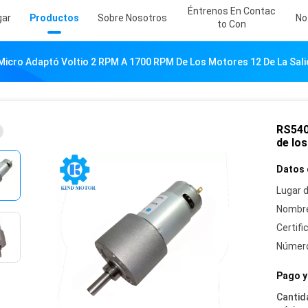
Éntrenos En Contac
gar
Productos
Sobre Nosotros
No
To Con
icro Adaptó Voltio 2 RPM A 1700 RPM De Los Motores 12 De La Sali
RS540
de los
Datos 
Lugar d
Nombre
Certifi
Número
Pago y
Cantid