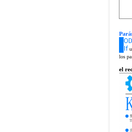
Pará
█O
█If
u
los p
el re