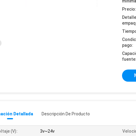
mínima
Precio
Detall
empaq
Tiempo
Condic
pago:
Capaci
fuente
ación Detallada
Descripción De Producto
ltaje (v):
3v~24v
Veloci