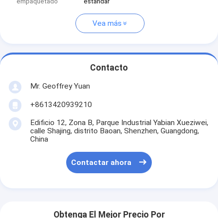
empaquetado
estándar
Vea más
Contacto
Mr. Geoffrey Yuan
+8613420939210
Edificio 12, Zona B, Parque Industrial Yabian Xueziwei,
calle Shajing, distrito Baoan, Shenzhen, Guangdong,
China
Contactar ahora
Obtenga El Mejor Precio Por