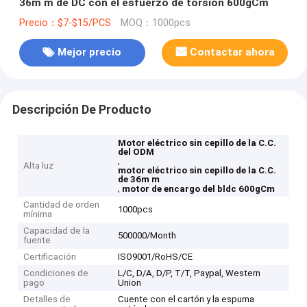
36m m de DC con el esfuerzo de torsión 600gCm
Precio：$7-$15/PCS
MOQ：1000pcs
Mejor precio
Contactar ahora
Descripción De Producto
Motor eléctrico sin cepillo de la C.C.
del ODM
,
Alta luz
motor eléctrico sin cepillo de la C.C.
de 36m m
,
motor de encargo del bldc 600gCm
Cantidad de orden
1000pcs
mínima
Capacidad de la
500000/Month
fuente
Certificación
ISO9001/RoHS/CE
Condiciones de
L/C, D/A, D/P, T/T, Paypal, Western
pago
Union
Detalles de
Cuente con el cartón y la espuma