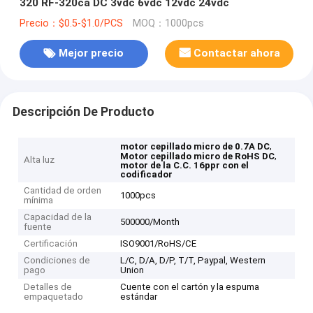
320 RF-320ca DC 3vdc 6vdc 12vdc 24vdc
Precio：$0.5-$1.0/PCS
MOQ：1000pcs
Mejor precio
Contactar ahora
Descripción De Producto
,
motor cepillado micro de 0.7A DC
,
Motor cepillado micro de RoHS DC
Alta luz
motor de la C.C. 16ppr con el
codificador
Cantidad de orden
1000pcs
mínima
Capacidad de la
500000/Month
fuente
Certificación
ISO9001/RoHS/CE
Condiciones de
L/C, D/A, D/P, T/T, Paypal, Western
pago
Union
Detalles de
Cuente con el cartón y la espuma
empaquetado
estándar