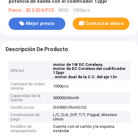
potencia de salida con el codificador 12ppr
Precio：$0.3-$0.6/PCS
MOQ：1000pcs
Mejor precio
Contactar ahora
Descripción De Producto
,
motor de 1W DC Coreless
motor de DC Coreless del codificador
Alta luz
12ppr
,
motor dual de la C.C. del eje 12v
Cantidad de orden
1000pcs
mínima
Capacidad de la
500000/Month
fuente
Certificación
ISO9001/RoHS/CE
Condiciones de
L/C, D/A, D/P, T/T, Paypal, Western
pago
Union
Detalles de
Cuente con el cartón y la espuma
empaquetado
estándar