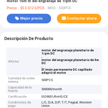
motor 16m m del engranaje de 1rpm DC
Precio：$5.5-$12.5/PCS
MOQ：500PCS
Mejor precio
Contactar ahora
Descripción De Producto
motor del engranaje planetario de
1rpm DC
,
motor del engranaje planetario de 5w
Alta luz
DC
,
El imán permanente DC cepillado
adaptó el motor
Cantidad de orden
500PCS
mínima
Capacidad de la
500000/month
fuente
Certificación
ISO9001/RoHS/CE
Condiciones de
L/C, D/A, D/P, T/T, Paypal, Western
pago
Union