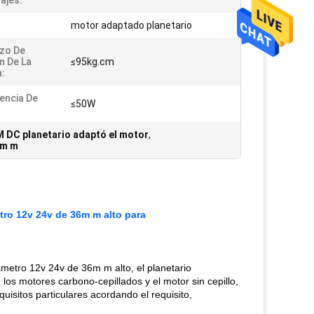
ajes:
motor adaptado planetario
zo De
n De La
≤95kg.cm
:
encia De
≤50W
M DC planetario adaptó el motor
,
6m m
etro 12v 24v de 36m m alto para
ámetro 12v 24v de 36m m alto, el planetario
 los motores carbono-cepillados y el motor sin cepillo,
uisitos particulares acordando el requisito,