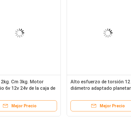
 2kg. Cm 3kg. Motor
Alto esfuerzo de torsión 12
io 6v 12v 24v de la caja de
diámetro adaptado planetar
 del cm de diámetro 22m
RPM baja del motor 36m m 
 codificador
de voltio
Mejor Precio
Mejor Precio