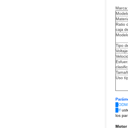
Marca:
Model
Materi
Ratio 
caja d
Modelo
Tipo de
Voltaje
Veloci
Esfuer
clasifi
Tamaño
Uso tí
Parám
█ODM
█If
ust
los pa
Motor 