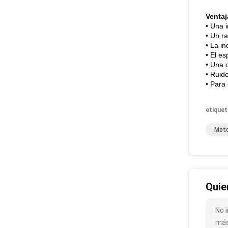
Ventaj
• Una 
• Un r
• La i
• El e
• Una 
• Ruid
• Para
etiquet
Moto
Quie
No 
más