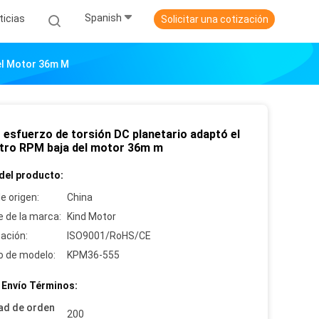
Spanish
ticias
Solicitar una cotización
Del Motor 36m M
o esfuerzo de torsión DC planetario adaptó el
tro RPM baja del motor 36m m
del producto:
e origen:
China
 de la marca:
Kind Motor
cación:
ISO9001/RoHS/CE
 de modelo:
KPM36-555
 Envío Términos:
ad de orden
200