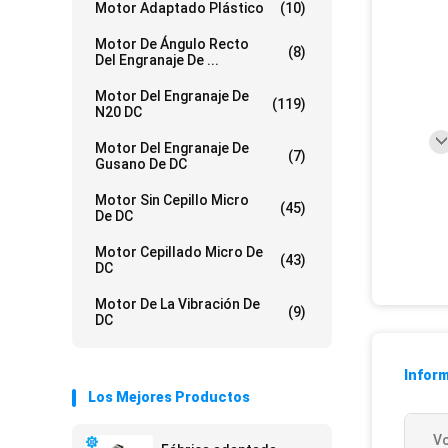
Motor Adaptado Plástico
(10)
Motor De Ángulo Recto
(8)
Del Engranaje De ...
Motor Del Engranaje De
(119)
N20 DC
Motor Del Engranaje De
(7)
Gusano De DC
Motor Sin Cepillo Micro
(45)
De DC
Motor Cepillado Micro De
(43)
DC
Motor De La Vibración De
(9)
DC
Inform
Los Mejores Productos
Vo