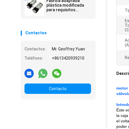
Fábrica adaptada
plástica modificada
para requisitos
Ti
particulares del motor
del cepillo micro del
Es
metal 30g de 10mm1.5v
To
3.3v 5v m10 M20 m30
Cl
Contactos
Ac
(a
Contactos:
Mr. Geoffrey Yuan
Re
Teléfono:
+8613420939210
Descri
motor 
Contacto
válvul
Intro
Éste e
la caja
el volt
poder d