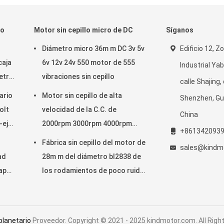
io
Motor sin cepillo micro de DC
Síganos
Diámetro micro 36m m DC 3v 5v
Edificio 12, Z
caja
6v 12v 24v 550 motor de 555
Industrial Ya
etro
vibraciones sin cepillo
calle Shajing,
ario
Motor sin cepillo de alta
Shenzhen, G
olt
velocidad de la C.C. de
China
-eje
2000rpm 3000rpm 4000rpm
+861342093
5000rpm 5500rpm 6000rpm
Fábrica sin cepillo del motor de
sales@kindm
7000rpm 5v 6v 12v 24v 28m m
ad
28m m del diámetro bl2838 de
daptó
los rodamientos de poco ruido
m
de la C.C. 6v 12v 14.4v 18v 24v
planetario
Proveedor. Copyright © 2021 - 2025 kindmotor.com. All Righ