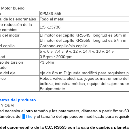
 Motor bueno
o
KPM36-555
al de los engranajes
Todo el metal
de reducción de la
1:5~1:3736
e cambios
 del motor
El motor del cepillo KRS545, longitud es 50m m
El motor del cepillo KRS555, longitud es 57m m
l cepillo
Carbono-cepillo/sin cepillo
5 v, 6 v, 7,4 v, 9 v, 12 v, 14,4 v, 18 v, 24 v
dad
0.5rpm ~2000rpm
zo de torsión
<3.5Nm
cado
 del eje
eje de 8m m D (pueda modificó para requisitos pa
pico
Robot, válvula eléctrica, juguete, instrumento de
belleza, industria médica, equipo del cajero autom
Equipmentetc.
etros del producto
Y OEM
ed necesita el otro tamaño y los patameters, diámetro a partir 8mm~
rámetros del
█The
y el tamaño del eje pueden modificado para requisito
del caron-cepillo de la C.C. RS555 con la caja de cambios planet