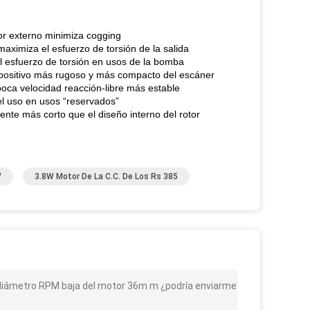
tor externo minimiza cogging
aximiza el esfuerzo de torsión de la salida
el esfuerzo de torsión en usos de la bomba
ispositivo más rugoso y más compacto del escáner
poca velocidad reacción-libre más estable
el uso en usos “reservados”
ente más corto que el diseño interno del rotor
W
3.8W Motor De La C.C. De Los Rs 385
 el diámetro RPM baja del motor 36m m ¿podría enviarme