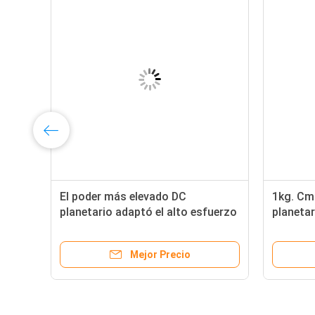
je
El poder más elevado DC
1kg. Cm
planetario adaptó el alto esfuerzo
planetar
de torsión 50kgCm 24v del motor
cambios
m con el
Mejor Precio