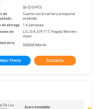
:
:
$6-$15/PCS
es de
Cuente con el cartón y la espuma
uetado:
estándar
 de entrega:
1-6 semanas
iones de
L/C, D/A, D/P, T/T, Paypal, Western
Union
dad de la
500000/Month
:
Mejor Precio
Contacto
al De Los
Acero inoxidable