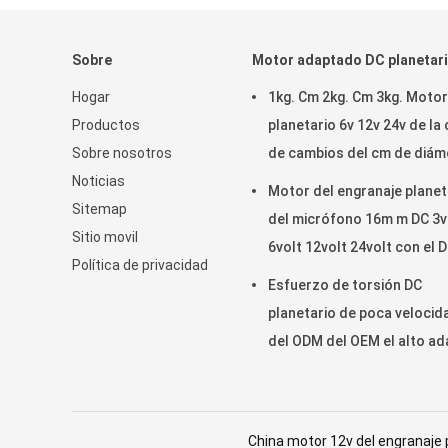
Sobre
Motor adaptado DC planetar
Hogar
1kg. Cm 2kg. Cm 3kg. Motor
Productos
planetario 6v 12v 24v de la 
Sobre nosotros
de cambios del cm de diám
Noticias
22m m con el codificador
Motor del engranaje planet
Sitemap
del micrófono 16m m DC 3v
Sitio movil
6volt 12volt 24volt con el D
Política de privacidad
de 3m m
Esfuerzo de torsión DC
planetario de poca velocid
del ODM del OEM el alto a
el motor 100kgcm 150kgc
China motor 12v del engranaje 