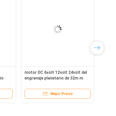
motor DC 6volt 12volt 24volt del
io
engranaje planetario de 32m m
de DC
0.5nm 1nm 20nm con el
codificador
Mejor Precio