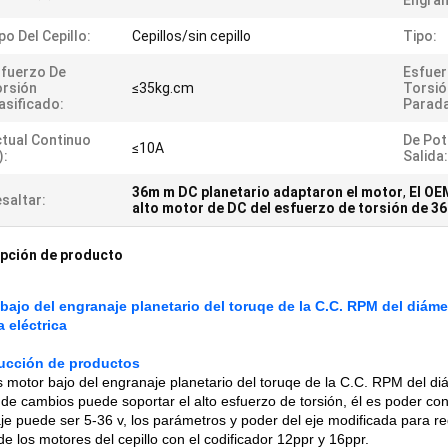
Engran
po Del Cepillo:
Cepillos/sin cepillo
Tipo:
fuerzo De
Esfuer
rsión
≤35kg.cm
Torsió
asificado:
Parada
tual Continuo
De Pot
≤10A
):
Salida:
36m m DC planetario adaptaron el motor
,
El OE
saltar:
alto motor de DC del esfuerzo de torsión de 3
pción de producto
bajo del engranaje planetario del toruqe de la C.C. RPM del diám
a eléctrica
ducción de productos
s motor bajo del engranaje planetario del toruqe de la C.C. RPM del di
 de cambios puede soportar el alto esfuerzo de torsión, él es poder con
aje puede ser 5-36 v, los parámetros y poder del eje modificada para req
e los motores del cepillo con el codificador 12ppr y 16ppr.