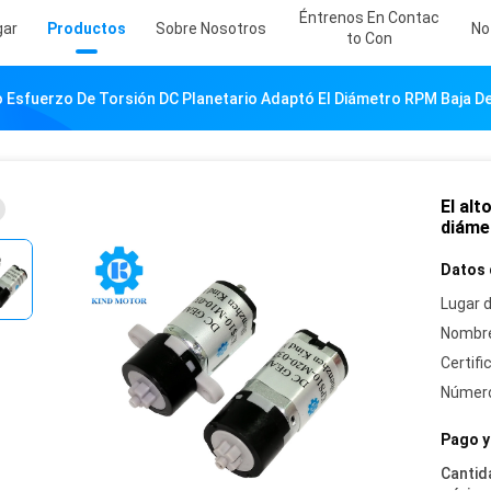
Éntrenos En Contac
gar
Productos
Sobre Nosotros
No
To Con
to Esfuerzo De Torsión DC Planetario Adaptó El Diámetro RPM Baja 
El alt
diáme
Datos 
Lugar d
Nombre
Certifi
Número
Pago y
Cantid