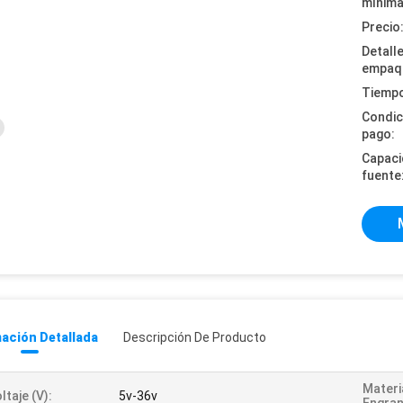
mínima
Precio
Detall
empaq
Tiempo
Condic
pago:
Capaci
fuente
ación Detallada
Descripción De Producto
Materi
ltaje (v):
5v-36v