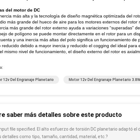
as del motor de DC
inercia más alta y la tecnología de diseño magnética optimizada del ro
adio más grande del hueco de aire para los motores externos del rotor m
nercia más grande del rotor externo ayuda a variaciones “superadas” d
spejo de polígono se puede montar directamente en el rotor para un d
cuenta y una inercia más altas del polo significa un funcionamiento de 
o reducido debido a mayor inercia y reducido el cogging del ideal para 
 el mismo nivel de funcionamiento, el diseño externo del rotor es axialm
a:
r 12v Del Engranaje Planetario
Motor 12v Del Engranaje Planetario 3.8
re saber más detalles sobre este producto
input file specified. El alto esfuerzo de torsión DC planetario adaptó
 detalles como tipo, tamaño, cantidad, material, etc.?