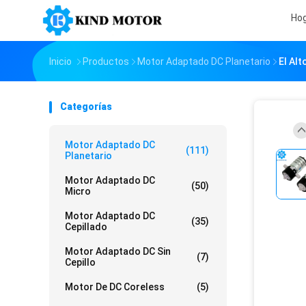
Ho
Inicio
Productos
Motor Adaptado DC Planetario
El Al
Categorías
Motor Adaptado DC
(111)
Planetario
Motor Adaptado DC
(50)
Micro
Motor Adaptado DC
(35)
Cepillado
Motor Adaptado DC Sin
(7)
Cepillo
Motor De DC Coreless
(5)