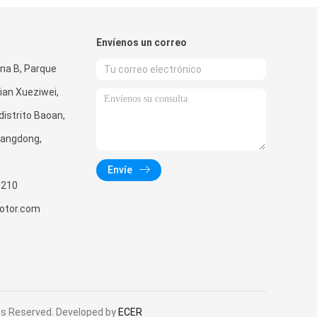
Envíenos un correo
ona B, Parque
bian Xueziwei,
 distrito Baoan,
uangdong,
Envíe
9210
otor.com
ts Reserved. Developed by
ECER