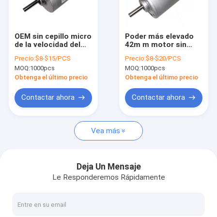
Viaje de la fábrica
Control de calidad
OEM sin cepillo micro
Poder más elevado
de la velocidad del
42m m motor sin
Éntrenos en contacto con
motor 1000rpm de
cepillo de la C.C. de
Precio:
$8-$15/PCS
Precio:
$8-$20/PCS
25w DC disponible
4275 de 300w 350w
MOQ:
1000pcs
MOQ:
1000pcs
12v 14.4v 18v 24v
Noticias
rodamientos del
Obtenga el último precio
Obtenga el último precio
doble
Pida una cita
Contactar ahora
Contactar ahora
Vea más
Motor adaptado DC planetario
Motor adaptado DC micro
Deja Un Mensaje
Le Responderemos Rápidamente
Motor adaptado DC cepillado
Motor adaptado DC sin cepillo