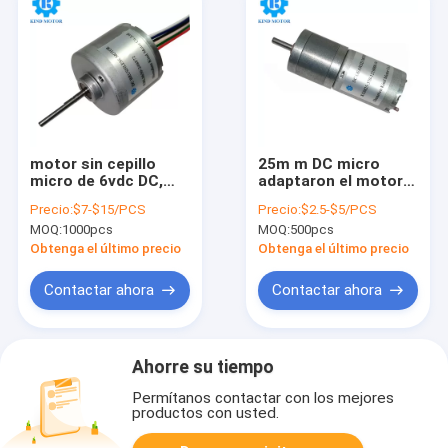
motor sin cepillo
25m m DC micro
micro de 6vdc DC,
adaptaron el motor
motor 16W de Bldc
100 RPM con el eje
Precio:
$7-$15/PCS
Precio:
$2.5-$5/PCS
del imán permanente
de 4m m D
MOQ:
1000pcs
MOQ:
500pcs
150g
Obtenga el último precio
Obtenga el último precio
Contactar ahora
Contactar ahora
Ahorre su tiempo
Permítanos contactar con los mejores
productos con usted.