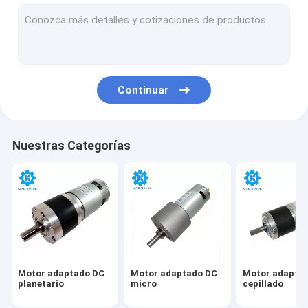
Motor de DC Coreless
Motor adaptado plástico
Motor de ángulo recto del engranaje de DC
Continuar
Motor del engranaje de N20 DC
Motor del engranaje de gusano de DC
Nuestras Categorías
Motor sin cepillo micro de DC
Motor cepillado micro de DC
Motor de la vibración de DC
Motor adaptado DC
Motor adaptado DC
Motor adapta
planetario
micro
cepillado