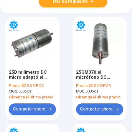
Dar su requisito
25D milímetro DC
25GM370 el
micro adaptó el
micrófono DC
motor, 6v adaptó el
adaptó el carbono
Precio:
$2.5-$5/PCS
Precio:
$2.5-$5/PCS
motor de DC con el
del motor 5v cepilló
MOQ:
500pcs
MOQ:
500pcs
esfuerzo de torsión
la velocidad 5000rpm
de la parada 0.85Nm
Obtenga el último precio
Obtenga el último precio
Contactar ahora
Contactar ahora