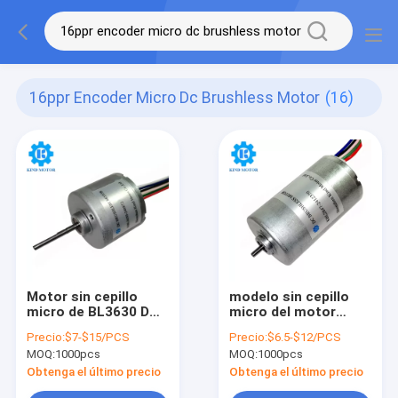
16ppr Encoder Micro Dc Brushless Motor
(16)
Motor sin cepillo
modelo sin cepillo
micro de BL3630 DC,
micro del motor
16ppr motor del
eléctrico BL2847 del
Precio:
$7-$15/PCS
Precio:
$6.5-$12/PCS
codificador BLDC 12
motor de 100g DC
MOQ:
1000pcs
MOQ:
1000pcs
voltios
Obtenga el último precio
Obtenga el último precio