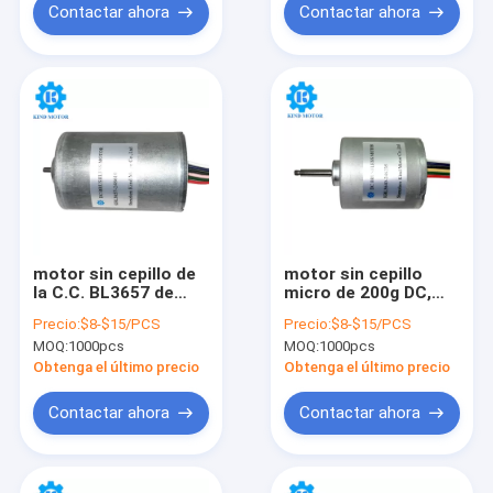
Contactar ahora
Contactar ahora
motor sin cepillo de
motor sin cepillo
la C.C. BL3657 de
micro de 200g DC,
12vdc 14.4vdc 18vdc
motor de Bldc del
Precio:
$8-$15/PCS
Precio:
$8-$15/PCS
24vdc 90watt 95watt
imán permanente 9v
MOQ:
1000pcs
MOQ:
1000pcs
100watt 36m m
Obtenga el último precio
Obtenga el último precio
Contactar ahora
Contactar ahora