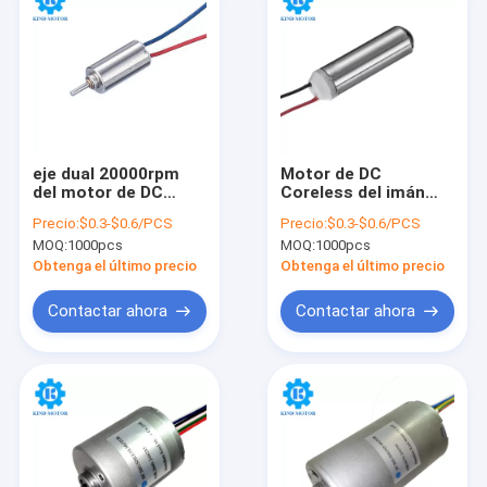
eje dual 20000rpm
Motor de DC
del motor de DC
Coreless del imán
Coreless del
permanente, motor
Precio:
$0.3-$0.6/PCS
Precio:
$0.3-$0.6/PCS
diámetro de 8m m
dual de DC del eje del
MOQ:
1000pcs
MOQ:
1000pcs
para Multiapplication
alto esfuerzo de
torsión 2g
Obtenga el último precio
Obtenga el último precio
Contactar ahora
Contactar ahora
Hogar
Productos
Sobre nosotros