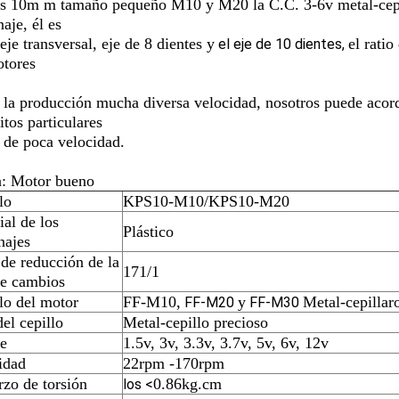
es 10m m tamaño pequeño M10 y M20 la C.C. 3-6v metal-cepill
aje, él es
eje transversal, eje de 8 dientes y
el ratio
el eje de 10 dientes
,
otores
 la producción mucha diversa velocidad, nosotros puede
acord
itos particulares
 de poca velocidad.
: Motor bueno
lo
KPS10-M10/KPS10-M20
ial de los
Plástico
najes
 de reducción de la
171/1
de cambios
o del motor
FF-M10,
y
Metal-cepillar
FF-M20
FF-M30
el cepillo
Metal-cepillo precioso
je
1.5v, 3v, 3.3v, 3.7v, 5v, 6v, 12v
idad
22rpm -170rpm
rzo de torsión
0.86kg.cm
los <