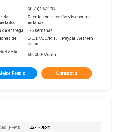
:
:
$0.7-$1.5/PCS
es de
Cuente con el cartón y la espuma
uetado:
estándar
 de entrega:
1-6 semanas
iones de
L/C, D/A, D/P, T/T, Paypal, Western
Union
dad de la
500000/Month
:
Mejor Precio
Contacto
dad (RPM):
22-170rpm