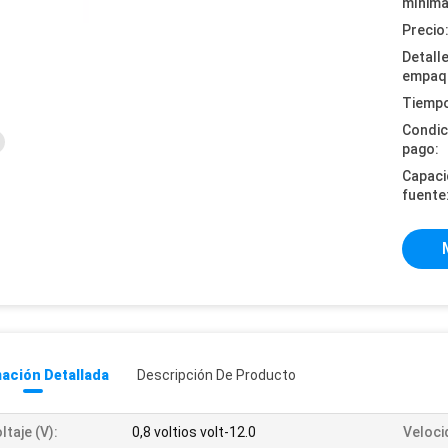
mínima
Precio
Detall
empaq
Tiempo
Condic
pago:
Capaci
fuente
ación Detallada
Descripción De Producto
ltaje (v):
0,8 voltios volt-12.0
Veloci