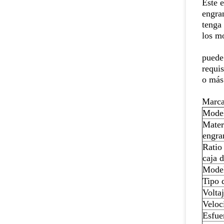
Éste 
engran
tenga 
los m
puede
requis
o más
Marca
Mode
Mater
engra
Ratio
caja 
Model
Tipo d
Volta
Veloc
Esfue