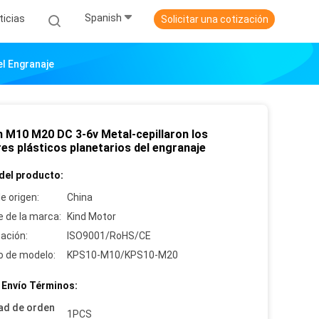
Spanish
ticias
Solicitar una cotización
l Engranaje
 M10 M20 DC 3-6v Metal-cepillaron los
es plásticos planetarios del engranaje
del producto:
e origen:
China
 de la marca:
Kind Motor
cación:
ISO9001/RoHS/CE
 de modelo:
KPS10-M10/KPS10-M20
 Envío Términos:
ad de orden
1PCS