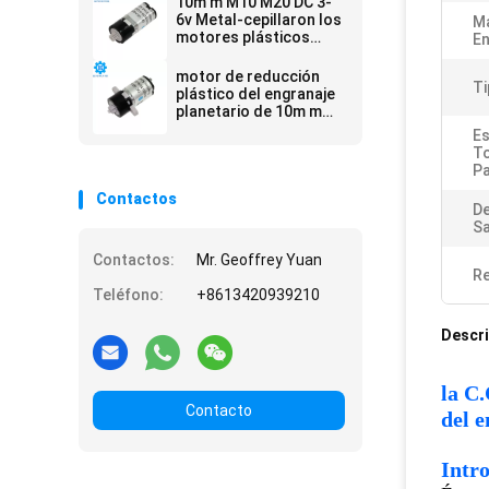
10m m M10 M20 DC 3-
6v Metal-cepillaron los
Ma
motores plásticos
En
planetarios del
engranaje
motor de reducción
Ti
plástico del engranaje
planetario de 10m m
M10 M20 1.5vdc 3vdc
Es
3.3vdc 5vdc 6vdc
To
Pa
Contactos
De
Sa
Contactos:
Mr. Geoffrey Yuan
Re
Teléfono:
+8613420939210
Descri
la C
Contacto
del 
Intr