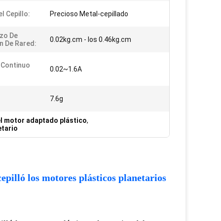
l Cepillo:
Precioso Metal-cepillado
zo De
0.02kg.cm - los 0.46kg.cm
n De Rared:
 Continuo
0.02~1.6A
7.6g
 el motor adaptado plástico
,
etario
illó los motores plásticos planetarios