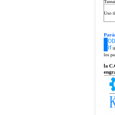
Tamañ
Uso t
Pará
█O
█If
u
los p
la C
engr