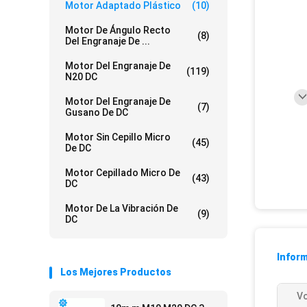
Motor Adaptado Plástico
(10)
Motor De Ángulo Recto
(8)
Del Engranaje De ...
Motor Del Engranaje De
(119)
N20 DC
Motor Del Engranaje De
(7)
Gusano De DC
Motor Sin Cepillo Micro
(45)
De DC
Motor Cepillado Micro De
(43)
DC
Motor De La Vibración De
(9)
DC
Inform
Los Mejores Productos
Vo