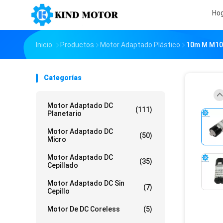
Ho
Inicio
Productos
Motor Adaptado Plástico
10m M M10 
Categorías
Motor Adaptado DC
(111)
Planetario
Motor Adaptado DC
(50)
Micro
Motor Adaptado DC
(35)
Cepillado
Motor Adaptado DC Sin
(7)
Cepillo
Motor De DC Coreless
(5)