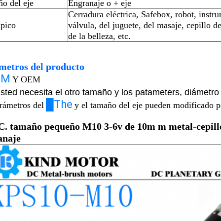
o del eje
Engranaje o + eje
Cerradura eléctrica, Safebox, robot, instru
ípico
válvula, del juguete, del masaje, cepillo d
de la belleza, etc.
metros del producto
DM
Y OEM
sted necesita el otro tamaño y los patameters, diámet
█The
arámetros del
y el tamaño del eje pueden modificado pa
.C. tamaño pequeño M10 3-6v de 10m m metal-cepilló 
anaje