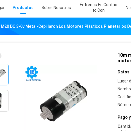
Éntrenos En Contac
gar
Productos
Sobre Nosotros
No
To Con
M20 DC 3-6v Metal-Cepillaron Los Motores Plásticos Planetarios De
10m m
motor
Datos 
Lugar d
Nombre
Certifi
Número
Pago y
Cantid