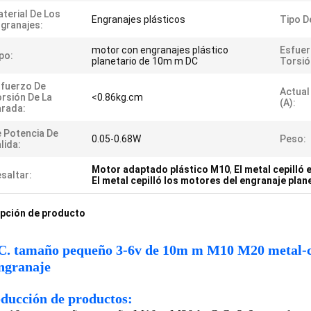
terial De Los
Engranajes plásticos
Tipo De
granajes:
motor con engranajes plástico
Esfuer
po:
planetario de 10m m DC
Torsió
fuerzo De
Actual
rsión De La
<0.86kg.cm
(a):
rada:
 Potencia De
0.05-0.68W
Peso:
lida:
Motor adaptado plástico M10
,
El metal cepilló
saltar:
El metal cepilló los motores del engranaje plan
pción de producto
.C. tamaño pequeño 3-6v de 10m m M10 M20 metal-cep
engranaje
oducción de productos: