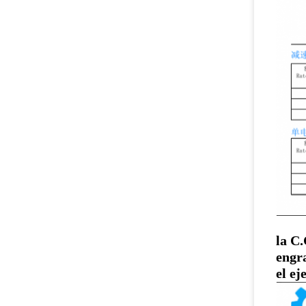
la C
engr
el ej